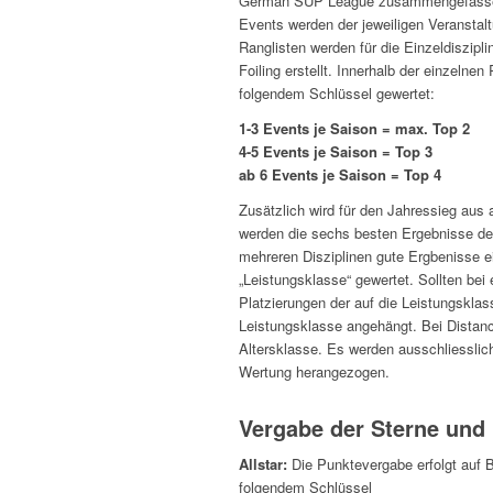
German SUP League zusammengefassen. 
Events werden der jeweiligen Veransta
Ranglisten werden für die Einzeldiszip
Foiling erstellt. Innerhalb der einzelne
folgendem Schlüssel gewertet:
1-3 Events je Saison = max. Top 2
4-5 Events je Saison = Top 3
ab 6 Events je Saison = Top 4
Zusätzlich wird für den Jahressieg aus a
werden die sechs besten Ergebnisse der
mehreren Disziplinen gute Ergbenisse e
„Leistungsklasse“ gewertet. Sollten be
Platzierungen der auf die Leistungskla
Leistungsklasse angehängt. Bei Distanc
Altersklasse. Es werden ausschliesslich 
Wertung herangezogen.
Vergabe der Sterne und
Allstar:
Die Punktevergabe erfolgt auf 
folgendem Schlüssel