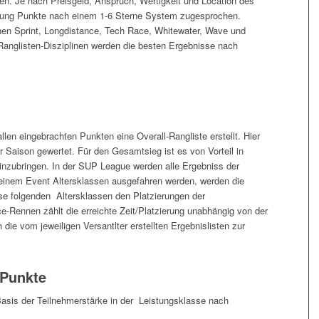
Je nach Preisgeld, Anspruch, Wertigkeit und Location des
ltung Punkte nach einem 1-6 Sterne System zugesprochen.
linen Sprint, Longdistance, Tech Race, Whitewater, Wave und
n Ranglisten-Disziplinen werden die besten Ergebnisse nach
llen eingebrachten Punkten eine Overall-Rangliste erstellt. Hier
 Saison gewertet. Für den Gesamtsieg ist es von Vorteil in
inzubringen. In der SUP League werden alle Ergebniss der
i einem Event Altersklassen ausgefahren werden, werden die
sse folgenden Altersklassen den Platzierungen der
e-Rennen zählt die erreichte Zeit/Platzierung unabhängig von der
die vom jeweiligen Versantlter erstellten Ergebnislisten zur
 Punkte
Basis der Teilnehmerstärke in der Leistungsklasse nach