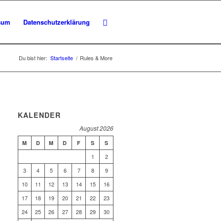
sum
Datenschutzerklärung
Du bist hier:
Startseite
/
Rules & More
KALENDER
August 2026
M
D
M
D
F
S
S
1
2
3
4
5
6
7
8
9
10
11
12
13
14
15
16
17
18
19
20
21
22
23
24
25
26
27
28
29
30