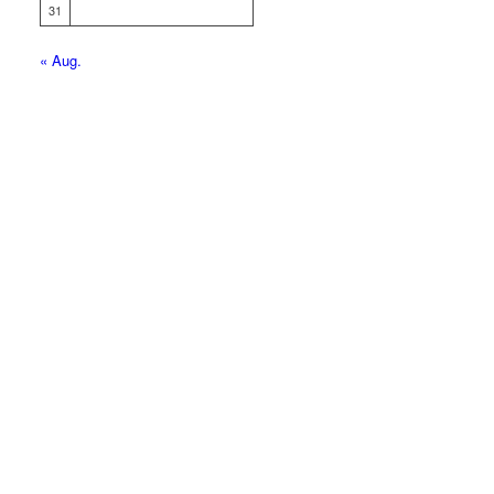
31
« Aug.