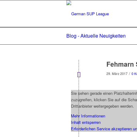
Blog - Aktuelle Neuigkeiten
Fehmarn 
/
29. März 2017
0 K
Sie sehen gerade einen Platzhalterin
zuzugreifen, klicken Sie auf die Scha
Drittanbieter weitergegeben werden.
Mehr Informationen
Inhalt entsperren
Erforderlichen Service akzeptieren un