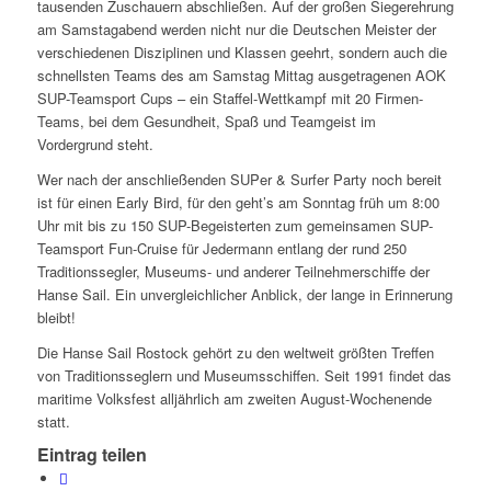
tausenden Zuschauern abschließen. Auf der großen Siegerehrung
am Samstagabend werden nicht nur die Deutschen Meister der
verschiedenen Disziplinen und Klassen geehrt, sondern auch die
schnellsten Teams des am Samstag Mittag ausgetragenen AOK
SUP-Teamsport Cups – ein Staffel-Wettkampf mit 20 Firmen-
Teams, bei dem Gesundheit, Spaß und Teamgeist im
Vordergrund steht.
Wer nach der anschließenden SUPer & Surfer Party noch bereit
ist für einen Early Bird, für den geht’s am Sonntag früh um 8:00
Uhr mit bis zu 150 SUP-Begeisterten zum gemeinsamen SUP-
Teamsport Fun-Cruise für Jedermann entlang der rund 250
Traditionssegler, Museums- und anderer Teilnehmerschiffe der
Hanse Sail. Ein unvergleichlicher Anblick, der lange in Erinnerung
bleibt!
Die Hanse Sail Rostock gehört zu den weltweit größten Treffen
von Traditionsseglern und Museumsschiffen. Seit 1991 findet das
maritime Volksfest alljährlich am zweiten August-Wochenende
statt.
Eintrag teilen