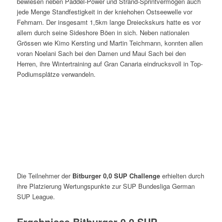
bewiesen neben Paddel-Power und Strand-Sprintvermögen auch
jede Menge Standfestigkeit in der kniehohen Ostseewelle vor
Fehmarn. Der insgesamt 1,5km lange Dreieckskurs hatte es vor
allem durch seine Sideshore Böen in sich. Neben nationalen
Grössen wie Kimo Kersting und Martin Teichmann, konnten allen
voran Noelani Sach bei den Damen und Maui Sach bei den
Herren, ihre Wintertraining auf Gran Canaria eindrucksvoll in Top-
Podiumsplätze verwandeln.
Die Teilnehmer der
Bitburger 0,0 SUP Challenge
erhielten durch
ihre Platzierung Wertungspunkte zur SUP Bundesliga German
SUP League.
Ergebnisse Bitburger 0,0 SUP