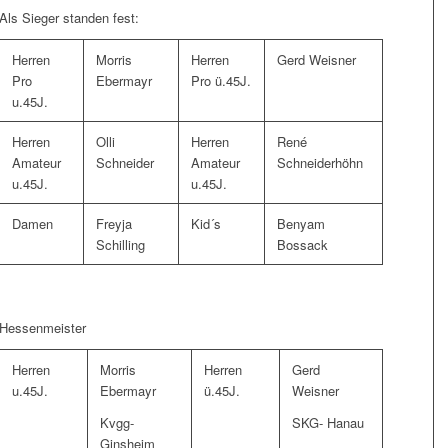
Als Sieger standen fest:
Herren
Morris
Herren
Gerd Weisner
Pro
Ebermayr
Pro ü.45J.
u.45J.
Herren
Olli
Herren
René
Amateur
Schneider
Amateur
Schneiderhöhn
u.45J.
u.45J.
Damen
Freyja
Kid´s
Benyam
Schilling
Bossack
Hessenmeister
Herren
Morris
Herren
Gerd
u.45J.
Ebermayr
ü.45J.
Weisner
Kvgg-
SKG- Hanau
Ginsheim